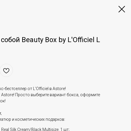
собой Beauty Box by L'Officiel L
бестселлер от L'Officiel в Astore!
by Astore! Просто выберите вариант бокса, оформите
ок!
;
иатюр и косметических подарков:
eal Silk Cream/Black Multisize, 1 шт;