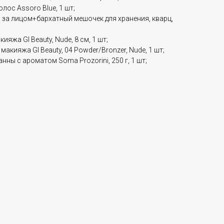
лос Assoro Blue, 1 шт;
а за лицом+бархатный мешочек для хранения, кварц,
яжа GI Beauty, Nude, 8 см, 1 шт;
макияжа GI Beauty, 04 Powder/Bronzer, Nude, 1 шт;
нны с ароматом Soma Prozorini, 250 г, 1 шт;