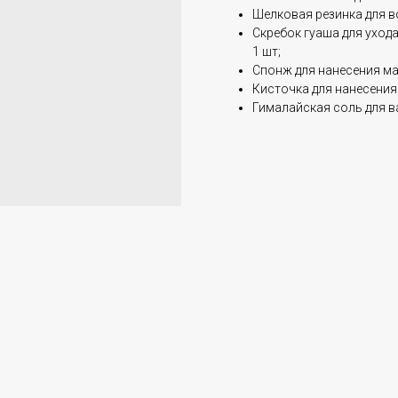
Шелковая резинка для во
Скребок гуаша для уход
1 шт;
Спонж для нанесения маки
Кисточка для нанесения 
Гималайская соль для ва