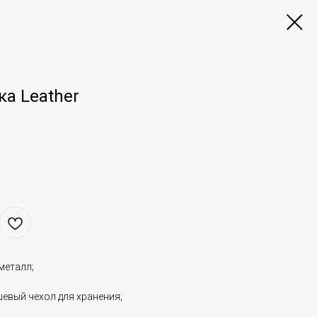
а Leather
металл;
шевый чехол для хранения;
;